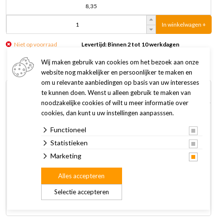
8,35
In winkelwagen +
Niet op voorraad
Levertijd: Binnen 2 tot 10 werkdagen
Wij maken gebruik van cookies om het bezoek aan onze
website nog makkelijker en persoonlijker te maken en
om u relevante aanbiedingen op basis van uw interesses
Omschrijving
Specificaties
te kunnen doen. Wenst u alleen gebruik te maken van
noodzakelijke cookies of wilt u meer informatie over
cookies, dan kunt u uw instellingen aanpasssen.
Multi-Vit reptielen is een aanvullend diervoeder voor water-
Functioneel
en landschildpadden, terrariumdieren en vissen. Bevat onder
andere vitamine A en D3, belangrijk voor het skelet. • voor
Statistieken
conditie en weerstand• belangrijk voor het skelet Dagelijks
Marketing
door het voer mengen (ook door drijfvoer).Dosering per
Alles accepteren
dag:Landschildpadden: 2
druppels(Goud)vissen/terrariumdieren: 1
Selectie accepteren
druppelWaterschildpadden: 5 druppels