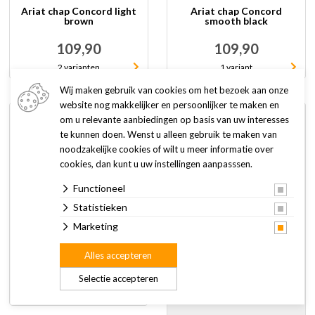
Ariat chap Concord light
Ariat chap Concord
brown
smooth black
109,90
109,90
2 varianten
1 variant
Wij maken gebruik van cookies om het bezoek aan onze
website nog makkelijker en persoonlijker te maken en
om u relevante aanbiedingen op basis van uw interesses
te kunnen doen. Wenst u alleen gebruik te maken van
Webshop voor paard
en ruiter
noodzakelijke cookies of wilt u meer informatie over
De gespecialiseerde
cookies, dan kunt u uw instellingen aanpasssen.
webshop voor al uw
ruitersportproducten.
Functioneel
O.a. Ariat, Bucas,
Statistieken
Schockemöhle, meer...
Naar de webshop
Marketing
Ariat paddock boot
Heritage IV black
Alles accepteren
165,00
Selectie accepteren
1 variant