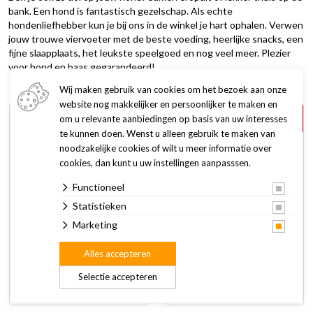
bank. Een hond is fantastisch gezelschap. Als echte
hondenliefhebber kun je bij ons in de winkel je hart ophalen. Verwen
jouw trouwe viervoeter met de beste voeding, heerlijke snacks, een
fijne slaapplaats, het leukste speelgoed en nog veel meer. Plezier
voor hond en baas gegarandeerd!
Wij maken gebruik van cookies om het bezoek aan onze
website nog makkelijker en persoonlijker te maken en
1 + 1
15%
om u relevante aanbiedingen op basis van uw interesses
gratis
korting
te kunnen doen. Wenst u alleen gebruik te maken van
noodzakelijke cookies of wilt u meer informatie over
cookies, dan kunt u uw instellingen aanpasssen.
Functioneel
Statistieken
Marketing
Bolfo mand- en
Edgard & Cooper
tapijtspray 400 ml
Hondenvoer Adult Kip en
Alles accepteren
Kalkoen 800 gr
14,95
5,94
6,99
Selectie accepteren