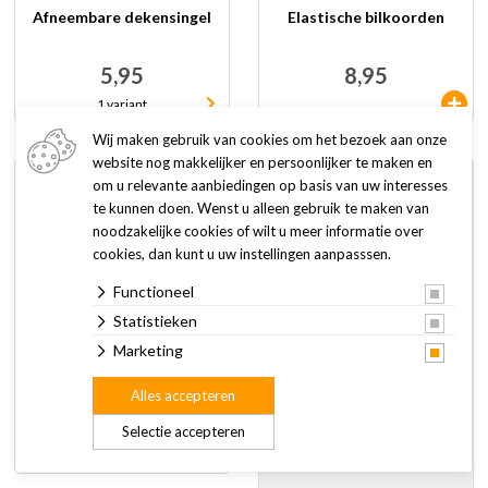
Afneembare dekensingel
Elastische bilkoorden
5,95
8,95
1 variant
Wij maken gebruik van cookies om het bezoek aan onze
website nog makkelijker en persoonlijker te maken en
om u relevante aanbiedingen op basis van uw interesses
te kunnen doen. Wenst u alleen gebruik te maken van
Webshop voor paard
en ruiter
noodzakelijke cookies of wilt u meer informatie over
De gespecialiseerde
cookies, dan kunt u uw instellingen aanpasssen.
webshop voor al uw
ruitersportproducten.
Functioneel
O.a. Ariat, Bucas,
Statistieken
Schockemöhle, meer...
Naar de webshop
Marketing
Geplastificeerd bilkoord
Alles accepteren
5,95
Selectie accepteren
4 varianten