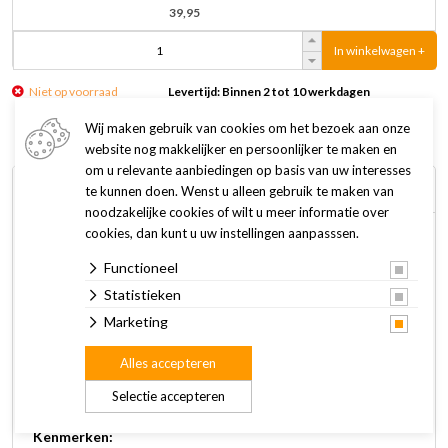
39,95
In winkelwagen +
Niet op voorraad
Levertijd: Binnen 2 tot 10 werkdagen
Wij maken gebruik van cookies om het bezoek aan onze
website nog makkelijker en persoonlijker te maken en
om u relevante aanbiedingen op basis van uw interesses
Omschrijving
Specificaties
te kunnen doen. Wenst u alleen gebruik te maken van
noodzakelijke cookies of wilt u meer informatie over
cookies, dan kunt u uw instellingen aanpasssen.
Met de Nina Ottosson Voedercarrousel Dog Spin n'Eat kun je
Functioneel
voeren en belonen in één. Vul de carrousel met brokjes of
snacks. Draai langzaam aan de carrousel om het voer eruit te
Statistieken
laten komen en laat de hond het ook zelf doen. In de
Marketing
carrousel passen twee kopjes brokjes. De carroussel is
Alles accepteren
gemaakt van voedselveilig materiaal en dus vrij van BPA, pvc,
lood en ftalaten.
Selectie accepteren
Kenmerken: