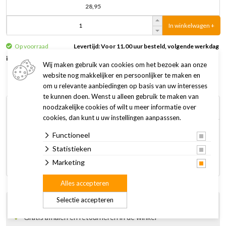
28,95
In winkelwagen +
Op voorraad
Levertijd: Voor 11.00 uur besteld, volgende werkdag
in huis
Wij maken gebruik van cookies om het bezoek aan onze
website nog makkelijker en persoonlijker te maken en
om u relevante aanbiedingen op basis van uw interesses
te kunnen doen. Wenst u alleen gebruik te maken van
Omschrijving
Specificaties
noodzakelijke cookies of wilt u meer informatie over
cookies, dan kunt u uw instellingen aanpasssen.
Functioneel
In de Moderna voorraadbox Trendy Story bewaar je
huisdiervoeding luchtdicht zodat het langer vers blijft. Met
Statistieken
schep en wielen.
Marketing
Alles accepteren
Selectie accepteren
Bestel gemakkelijk online
Gratis afhalen en retourneren in de winkel