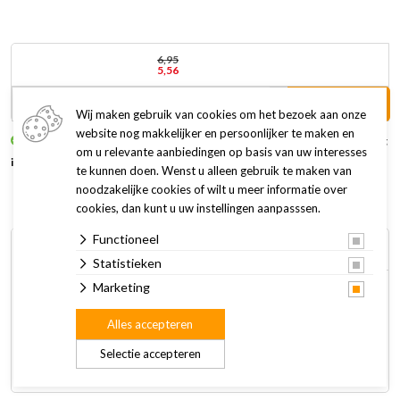
6,95
5,56
In winkelwagen +
Wij maken gebruik van cookies om het bezoek aan onze
website nog makkelijker en persoonlijker te maken en
Op voorraad
Levertijd: Voor 11.00 uur besteld, volgende werkdag
om u relevante aanbiedingen op basis van uw interesses
in huis
te kunnen doen. Wenst u alleen gebruik te maken van
noodzakelijke cookies of wilt u meer informatie over
cookies, dan kunt u uw instellingen aanpasssen.
Functioneel
Omschrijving
Specificaties
Statistieken
Marketing
Vanaf nu kun je je hond ook verwennen met een heerlijk
waterijsje in de zomer! Maak de ijsjes zelf met de speciale
Alles accepteren
Coolpets Dog Ice mix. De tray biedt ruimte aan 8 ijsjes. Na
Selectie accepteren
gebruik is deze tray eenvoudig te reinigen in de vaatwasser.