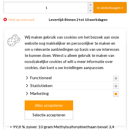
In winkelwagen +
Niet op voorraad
Levertijd: Binnen 2 tot 10 werkdagen
Wij maken gebruik van cookies om het bezoek aan onze
website nog makkelijker en persoonlijker te maken en
Omschrijving
Specificaties
om u relevante aanbiedingen op basis van uw interesses
te kunnen doen. Wenst u alleen gebruik te maken van
noodzakelijke cookies of wilt u meer informatie over
Puur MSM Paard & Pony ondersteunt de pezen en draagt bij
cookies, dan kunt u uw instellingen aanpasssen.
aan een gezond bindweefsel en soepele gewrichten bij
Functioneel
pony's en paarden. MSM (Methylsulfonylmethaan) is een
organisch gebonden zwavel, welke goed opneembaar is door
Statistieken
het lichaam. Het supplement kan door het voer gegeven
Marketing
worden. Bevochtig het poeder zodat het niet uit de voerbak
Alles accepteren
geblazen wordt.
Selectie accepteren
Samenstelling (per 10 gram):
100% Methylsulfonylmethaan
> 99,8 % zuiver. 10 gram Methylsulfonylmethaan bevat 3,4