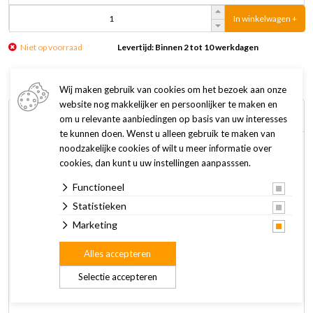
In winkelwagen +
Niet op voorraad
Levertijd: Binnen 2 tot 10 werkdagen
Wij maken gebruik van cookies om het bezoek aan onze
website nog makkelijker en persoonlijker te maken en
Omschrijving
Specificaties
om u relevante aanbiedingen op basis van uw interesses
te kunnen doen. Wenst u alleen gebruik te maken van
noodzakelijke cookies of wilt u meer informatie over
IAMS Kattenvoer adult lamb is een complete en
cookies, dan kunt u uw instellingen aanpasssen.
uitgebalanceerde voeding voor volwassen katten met
Functioneel
Nieuw-Zeelands lam en kip (37% kip en kalkoen, 4% lam).
Statistieken
Het voer bevat hoogwaardige eiwitten voor het behoud van
Marketing
sterke spieren en een speciaal afgestemd vezelmengsel, met
Alles accepteren
onder meer prebiotica en bietenpulp, ter ondersteuning van
een gezonde spijsvertering en ter bevordering van de
Selectie accepteren
opname van belangrijke voedingsstoffen.