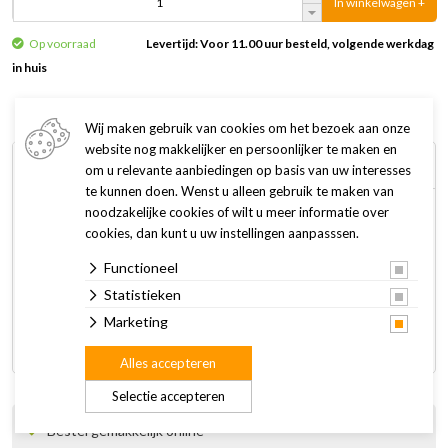
In winkelwagen +
Op voorraad
Levertijd: Voor 11.00 uur besteld, volgende werkdag
in huis
Wij maken gebruik van cookies om het bezoek aan onze
website nog makkelijker en persoonlijker te maken en
Omschrijving
Specificaties
om u relevante aanbiedingen op basis van uw interesses
te kunnen doen. Wenst u alleen gebruik te maken van
noodzakelijke cookies of wilt u meer informatie over
De berken mezenkast met dakleer dak heeft een puur
cookies, dan kunt u uw instellingen aanpasssen.
natuurlijke look. Dit leuke vogelhuisje is gemaakt van
Functioneel
berkenhout en heeft een dakleer dak. Bovendien kan het aan
de bovenkant open. Leuk als decoratie in elke tuin.
Statistieken
Marketing
Afmetingen: 15,5 x 13,5 x 25 cm
Alles accepteren
Selectie accepteren
Bestel gemakkelijk online