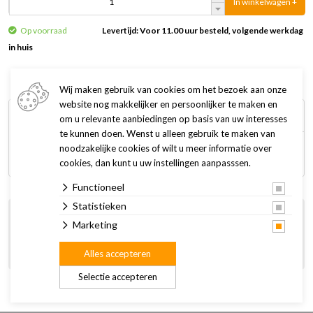
In winkelwagen +
Op voorraad
Levertijd: Voor 11.00 uur besteld, volgende werkdag
in huis
Wij maken gebruik van cookies om het bezoek aan onze
website nog makkelijker en persoonlijker te maken en
Omschrijving
Specificaties
om u relevante aanbiedingen op basis van uw interesses
te kunnen doen. Wenst u alleen gebruik te maken van
noodzakelijke cookies of wilt u meer informatie over
Aansluitmateriaal voor luchtslangen.
cookies, dan kunt u uw instellingen aanpasssen.
Functioneel
Statistieken
Bestel gemakkelijk online
Marketing
Gratis afhalen en retourneren in de winkel
Persoonlijk advies in onze winkel
Alles accepteren
Selectie accepteren