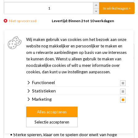
In winkelwagen +
Niet op voorraad
Levertijd: Binnen 2 tot 10 werkdagen
Wij maken gebruik van cookies om het bezoek aan onze
website nog makkelijker en persoonlijker te maken en
Omschrijving
Specificaties
om u relevante aanbiedingen op basis van uw interesses
te kunnen doen. Wenst u alleen gebruik te maken van
noodzakelijke cookies of wilt u meer informatie over
It's Great To Be A Cat! Vooral tijdens de maaltijden. Felix
cookies, dan kunt u uw instellingen aanpasssen.
Original Adult Kip & Kalkoen is een onweerstaanbare en
Functioneel
voedzame maaltijd gemaakt met ingrediënten van hoge
kwaliteit en heerlijke krokante vormen die je kat niet zal
Statistieken
kunnen weerstaan!
Marketing
Alles accepteren
Felix Original Droog kattenvoer is 100% volledig en
gebalanceerd en kan je kat ondersteunen met:
Selectie accepteren
• Een gezonde huid en een glanzende vacht.
• Sterke spieren, klaar om te spelen door eiwit van hoge